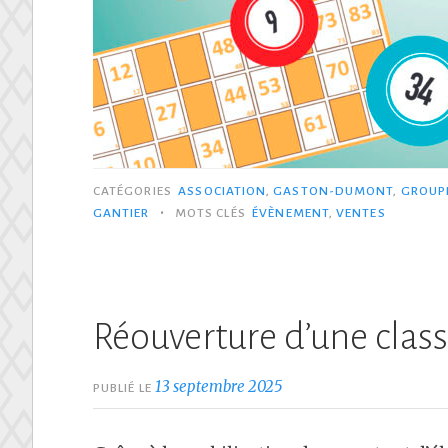
CATÉGORIES
ASSOCIATION
,
GASTON-DUMONT
,
GROUPE
•
GANTIER
MOTS CLÉS
ÉVÈNEMENT
,
VENTES
Réouverture d’une class
13 septembre 2025
PUBLIÉ LE