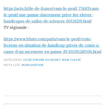
https://actu.fr/ile-de-france/vaux-le-penil_77487/vaux-
le-penil-une-panne-dascenseur-prive-les-eleves-
:
handicapes-de-salles-de-sciences_60326259.html
Rempla
TV régionale :
de
https://www.bfmtv.com/paris/vaux-le-penil-trois-
l’ascen
lyceens-en-situation-de-handicap-prives-de-cours-a-
du
:
cause-d-un-ascenseur-en-panne_AV-202311210506.html
lycée
R
CATÉGORIES
LYCÉE SIMONE SIGNORET
,
NON CLASSÉ
d
MOTS CLÉS
MOBILISATION
l’
d
ly