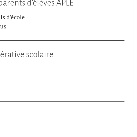
parents d’élèves APLE
ls d’école
nus
érative scolaire